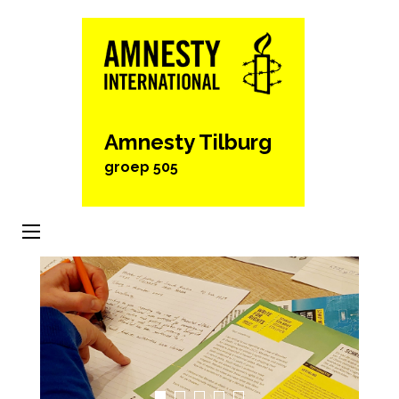
Ga
naar
inhoud
(Druk
enter)
Amnesty Tilburg
groep 505