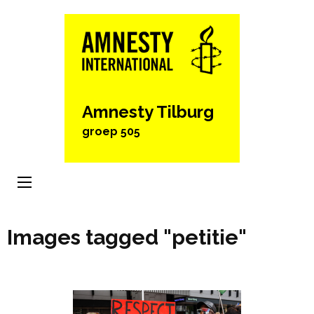
Ga
naar
inhoud
(Druk
enter)
Amnesty Tilburg
groep 505
Images tagged "petitie"